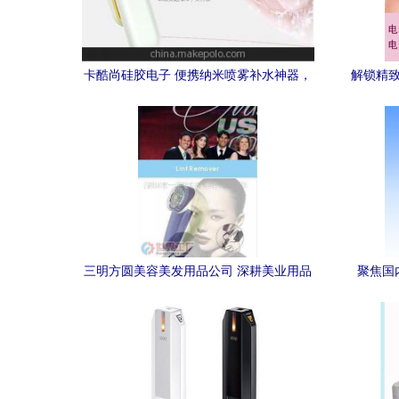
卡酷尚硅胶电子 便携纳米喷雾补水神器，
解锁精致
打造嫩肤保湿新体验
三明方圆美容美发用品公司 深耕美业用品
聚焦国
领域，布局电子美容仪全球市场
州、深