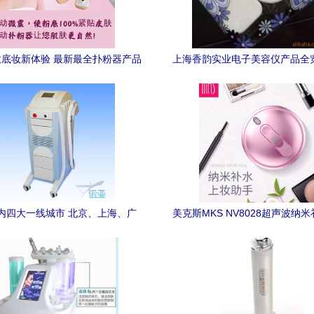
底妆新体验 最新最全扑粉器产品
上海香韵实业电子美容仪产品全
深度解析
美的融合
内四大一线城市 北京、上海、广
美克斯MKS NV8028超声波纳米
圳的E光美容仪市场现状与发展趋
携冷喷，打造水润美肌
势