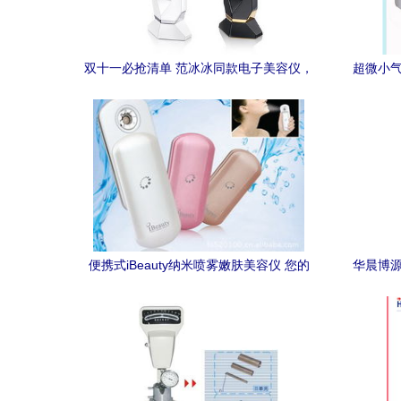
双十一必抢清单 范冰冰同款电子美容仪，
超微小气
这样买不亏不后悔
便携式iBeauty纳米喷雾嫩肤美容仪 您的
华晨博源
随身补水专家