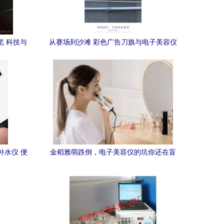
览 科技与
从赛场到沙滩 彩色广告刀旗与电子美容仪
的品牌展示艺术
补水仪 便
金稻雅萌跌倒，电子美容仪的坑你还在盲
目踩吗？