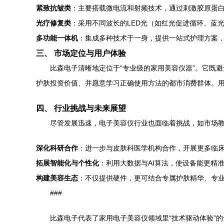
紧致抗皱类
：主要搭载微电流和射频技术，通过刺激胶原蛋
光疗修复类
：采用不同波长的LED光（如红光促进循环、蓝
多功能一体机
：集成多种技术于一身，提供一站式护理方案
三、 市场定位与用户体验
比森电子清晰地定位于“专业级的家用美容仪器”。它既
护肤投资价值、并愿意学习正确使用方法的都市消费群体。用户
四、 行业挑战与未来展望
尽管发展迅速，电子美容仪行业也面临着挑战，如市场
深化科研合作
：进一步与皮肤科医学机构合作，开展更多临
拓展智能化与个性化
：利用大数据与AI算法，使设备能更精
构建美容生态
：不仅提供硬件，更可结合专属护肤精华、专
###
比森电子代表了家用电子美容仪领域里“技术驱动体验”