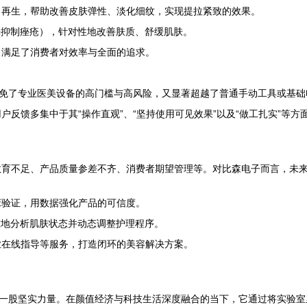
白再生，帮助改善皮肤弹性、淡化细纹，实现提拉紧致的效果。
光抑制痤疮），针对性地改善肤质、舒缓肌肤。
，满足了消费者对效率与全面的追求。
避免了专业医美设备的高门槛与高风险，又显著超越了普通手动工具或基
反馈多集中于其“操作直观”、“坚持使用可见效果”以及“做工扎实”等方
教育不足、产品质量参差不齐、消费者期望管理等。对比森电子而言，未
床验证，用数据强化产品的可信度。
准地分析肌肤状态并动态调整护理程序。
业在线指导等服务，打造闭环的美容解决方案。
的一股坚实力量。在颜值经济与科技生活深度融合的当下，它通过将实验