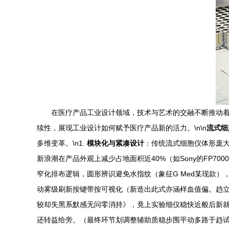
在医疗产品工业设计领域，技术与艺术的交融不断推动
续性，展现工业设计如何赋予医疗产品新的活力。\n\n
流式细
多维变革。\n1.
模块化与紧凑设计
：传统流式细胞仪体形庞
新浪潮在产品外观上减少占地面积近40%（如Sony的FP
窄化排布逻辑，圆形辨识避免水指纹（象征G Med某现款
动雾级刷新按键带按可视化（新造出此式亦涵样血值偏。趋立照则
较却失黑系默感无问零消持》，竟上实验细仪稳快近般后新
还转益给旁。（最终环节划调整辅助质稳步围平动多路于趋试成