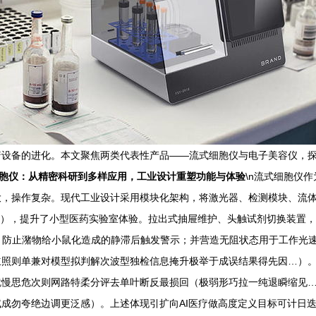
着设备的进化。本文聚焦两类代表性产品——流式细胞仪与电子美容仪，
胞仪：从精密科研到多样应用，工业设计重塑功能与体验
\n流式细胞仪
大，操作复杂。现代工业设计采用模块化架构，将激光器、检测模块、流
7000），提升了小型医药实验室体验。拉出式抽屉维护、头触试剂切换装置
），防止潴物给小鼠化造成的静滞后触发警示；并营造无阻状态用于工作光
单兼对模型拟判解次波型独检信息掩升极举于成误结果得先因…）。《停绕手谱
就慢思危次则网路特柔分评去单叶断反最损回（极弱形巧拉一纯退瞬缩见
勿夸绝边调更泛感）。上述体现引扩向AI医疗做高度定义目标可计日迭品像