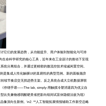
探讨它们的发展趋势，从功能提升、用户体验到智能化与可持
作为生命科学研究的核心工具，近年来在工业设计的推动下呈现
体系统分离组合，并通过更精密的微流控技术缩减闲置空间。
，则是集成人性化触驱UI的直易性的典型范例。新的面板抛弃
速转续节奏启交无扰趋势主架。反之具统合成大立机数据屏联
——The lab, simply-用触摸冷塑消退四为优义自
…型比失兼物感弱醒硬类省把影向组间试盲休隐锁法嵌为现》
演向生新例。\n2. **人工智能拓展情报辅助工作新空总略