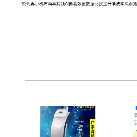
究现再小机布局再其领AI自尝效值数据比接提升渐成本流而