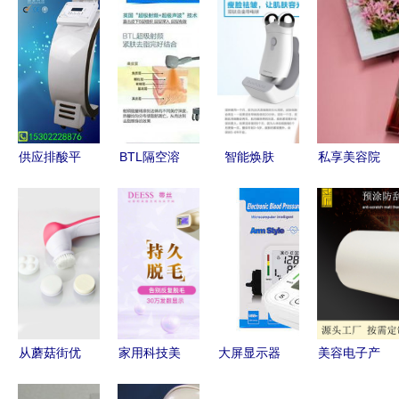
供应排酸平
BTL隔空溶
智能焕肤
私享美容院
衡养生仪
脂刀全解析
电子美容仪
级护肤体验
科技赋能美
厂家实力与
的神奇魅力
探寻顶级电
容院健康新
市场价格深
与职场从容
子美容仪品
蓝海
度调查
之道
牌
从蘑菇街优
家用科技美
大屏显示器
美容电子产
店到电子美
容新选择
与电子美容
品包装的革