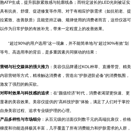
胞ATP生成，提升肌肤紧致感与轮廓线条；而特定波长的LED光则被证实
具有抗炎、舒缓、促进修复等作用。对于有相应护肤需求（如抗初老、提
拉紧致、改善肤质）且能坚持正确、规律使用的消费者而言，这些仪器可
以作为日常护肤的有效补充，带来一定程度上的改善效果。
“超过90%的用户选用”这一现象，并不能简单地与“超过90%有效”划
等号。高选用率的背后，是多重因素共同驱动的结果：
营销与社交媒体的强大推力
：美容仪品牌通过KOL种草、直播带货、精美
内容营销等方式，精准触达消费者，营造出“护肤进阶必备”的消费氛围，
激发了强烈的购买欲。
对即时效果与科技感的追求
：在“颜值经济”时代，消费者渴望更快速、更
显著的美容效果。美容仪提供的“高科技护肤”体验，满足了人们对于掌控
自身美容过程、追求专业级护理的心理。
产品多样性与市场细分
：从百元级的洁面仪到数千元的高端抗衰仪，价格
梯度和功能选择极其丰富，几乎覆盖了所有消费能力和护肤需求的人群，