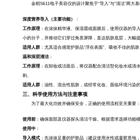
金稻S611电子美容仪的设计聚焦于“导入”与“清洁”两
深度营养导入（主要功能）
：
工作原理
：在涂抹精华液、保湿霜或面膜后，使用仪器的导
小的分子，并推动它们穿过角质屏障，直达肌肤底层，大幅
适用人群
：尤其适合感觉护肤品“浮在表面”、吸收不佳的肌
温和深层清洁
：
工作原理
：在卸妆或洁面后，将仪器配合清洁型化妆水或清水
刺。
适用人群
：油性、混合性肌肤，或经常化妆、面临环境污染
三、科学使用方法与注意事项
为了最大化功效并确保安全，正确的使用流程至关重要
使用前
：确保面部及仪器探头清洁干燥。根据需求选择功能模
使用中
：
导入模式
：先涂抹足量的护肤品（建议使用水性或凝胶质地，