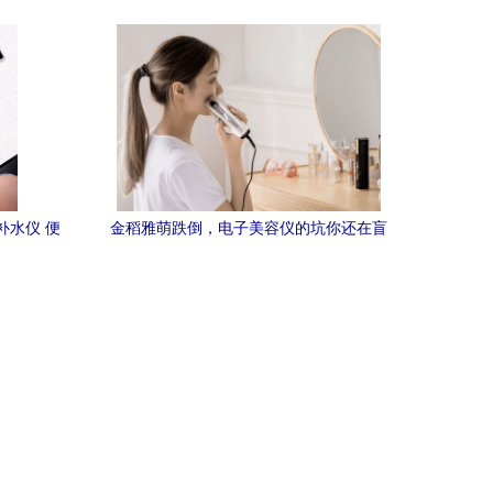
的品牌展示艺术
补水仪 便
金稻雅萌跌倒，电子美容仪的坑你还在盲
目踩吗？