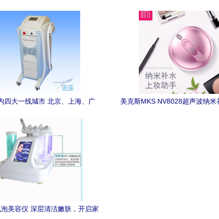
深度解析
美的融合
内四大一线城市 北京、上海、广
美克斯MKS NV8028超声波纳米
圳的E光美容仪市场现状与发展趋
携冷喷，打造水润美肌
势
泡美容仪 深层清洁嫩肤，开启家